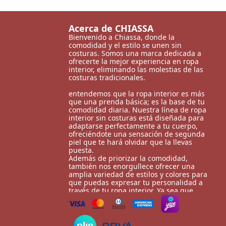
Acerca de
CHIASSA
Bienvenido a Chiassa, donde la 
comodidad y el estilo se unen sin 
costuras. Somos una marca dedicada a 
ofrecerte la mejor experiencia en ropa 
interior, eliminando las molestias de las 
costuras tradicionales.

entendemos que la ropa interior es más 
que una prenda básica; es la base de tu 
comodidad diaria. Nuestra línea de ropa 
interior sin costuras está diseñada para 
adaptarse perfectamente a tu cuerpo, 
ofreciéndote una sensación de segunda 
piel que te hará olvidar que la llevas 
puesta.

Además de priorizar la comodidad, 
también nos enorgullece ofrecer una 
amplia variedad de estilos y colores para 
que puedas expresar tu personalidad a 
través de tu ropa interior. Ya sea que 
prefieras un estilo clásico y discreto o te 
guste experimentar con diseños más 
atrevidos, tenemos opciones para todos 
los gustos.
