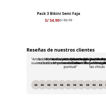
Pack 3 Bikini Semi Faja
S/ 54.90
S/ 89.70
Reseñas de nuestros clientes
Amee todo los brasieres son muy
Lo necesitaba y cumple con lo
Me encantan sus bra
Ame short es suavesito y si
Ame todo era lo que buscaba,
Mi 2da compra y amoo la
Amooo mis brasieres, 
Cumple con lo in
Mi pedido fu
Amoo me 
Reco
M
suaves todo ok
indicado. recomendado!
comprime el vientre 10 de 10
recomendadoo
son demasiadas suaves y l
máximo! Recomendado
buenos y de calid
los brasi
muy b
ri
puntual
las chicas
Valeria
Claudia
Natalie
Rosario
Marjorie
María del Pilar
daphane
Kristel
andie
Marí