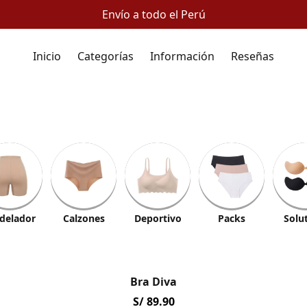
Envío a todo el Perú
Inicio
Categorías
Información
Reseñas
Calzón modelador
delador
Calzones
Deportivo
Packs
Solu
Bra Diva
S/ 89.90