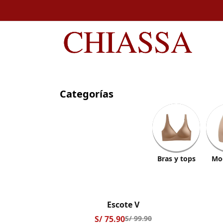
Ir a Inicio
Categorías
Bras y tops
Mo
Escote V
S/ 75.90
S/ 99.90