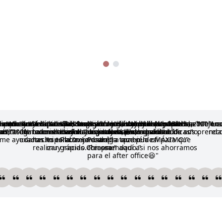
s prendas
son lo
dicado muy
e entregado rápido.
impresionó la calidad de
mendado!! las prendas son
e encanta el material, son bien
Me encanta sus productos!
Amoo los brasieres y calzones, son
Los brasiers super cómodos y sobre
Ame los brasieres y calzones el
Todo tal como la foto y sobre todo el
Recogí mi pedido de olva y todo
Ayer recibí mi pedido y quede
Me gustan sus productos, el
La calidad es buenaza,
Muy lindas
Los amee!
Una tienda 100% co
Buenazos
Los mejore
Me enc
Lo
a entrega
o!!
ad
eres, 100% recomendado!!
onitas de buen material.
cos.
de material muy suave y talla
todo el diseño está lindo 🫶🏽 de
material es muy sueve, es lo que
material es muy sueve, me encató.
muy bonito, muchas gracias chicas
impactada por la calidad los amo.
material es riquisimo.
recomendado!
decir de sus prenda
rec
 me ayudaron mi talla.
exactas.
hecho es la mejor compra que pude
esperaba. La entrega también es
Recomendado!
Pasaré la voz en la ofi para que
MÁXIMO!
realizar gracias Chiassa
muy rápido. Recomendado.
compren aquí asi nos ahorramos
para el after office😆
a Isabel
Claudia
Yanira
Beatriz
Mabel
Ana
Teresa
Brenda Katlhen
Patricia
Gabriela Lucía
Valeria
Claudia vanessa
GISELLE
Yanira
Nadya
Deborah
Franc
St