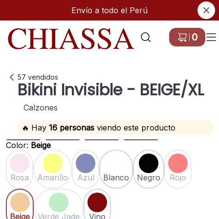
Envío a todo el Perú
Ir a Inicio
0
57
vendidos
Bikini Invisible
- BEIGE/XL
Calzones
🔥
Hay
16
personas
viendo este producto
Color
:
Beige
-50 %
Rosa
Amarillo
Azul
Blanco
Negro
Rojo
Beige
Verde Jade
Vino