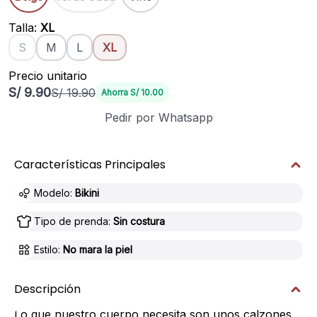
Talla
:
XL
S
M
L
XL
Precio unitario
S/ 9.90
S/ 19.90
Ahorra
S/ 10.00
Pedir por Whatsapp
Características Principales
Modelo
:
Bikini
Tipo de prenda
:
Sin costura
Estilo
:
No mara la piel
Descripción
Lo que nuestro cuerpo necesita son unos calzones